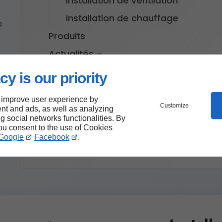
Installation de ventilation
Installation de chauffage
e
Produits
Actualités
Site Web
cy is our priority
Nous lançons notre nouveau si
s
et accessible
 improve user experience by
Customize
nt and ads, as well as analyzing
Politique de confidentialité
ng social networks functionalities. By
you consent to the use of Cookies
Plan du site
Google
Facebook
.