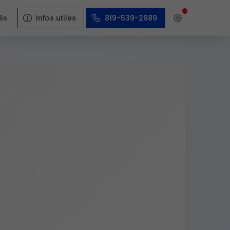
és
Infos utiles
819-539-2989